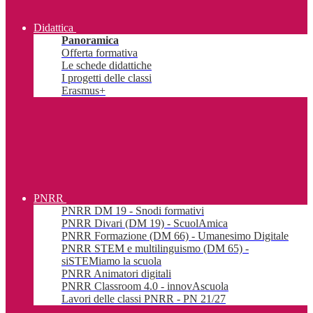
Didattica
Panoramica
Offerta formativa
Le schede didattiche
I progetti delle classi
Erasmus+
PNRR
PNRR DM 19 - Snodi formativi
PNRR Divari (DM 19) - ScuolAmica
PNRR Formazione (DM 66) - Umanesimo Digitale
PNRR STEM e multilinguismo (DM 65) -
siSTEMiamo la scuola
PNRR Animatori digitali
PNRR Classroom 4.0 - innovAscuola
Lavori delle classi PNRR - PN 21/27