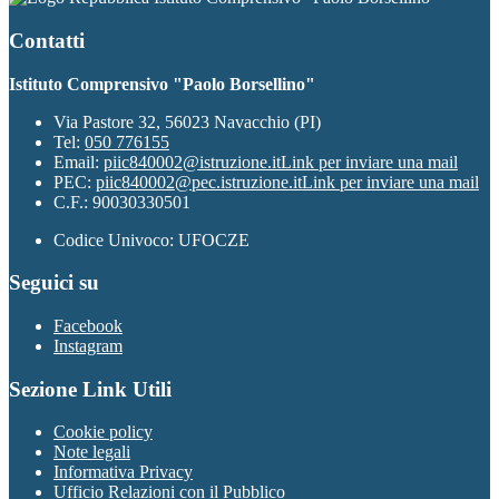
Contatti
Istituto Comprensivo "Paolo Borsellino"
Via Pastore 32, 56023 Navacchio (PI)
Tel:
050 776155
Email:
piic840002@istruzione.it
Link per inviare una mail
PEC:
piic840002@pec.istruzione.it
Link per inviare una mail
C.F.: 90030330501
Codice Univoco: UFOCZE
Seguici su
Facebook
Instagram
Sezione Link Utili
Cookie policy
Note legali
Informativa Privacy
Ufficio Relazioni con il Pubblico