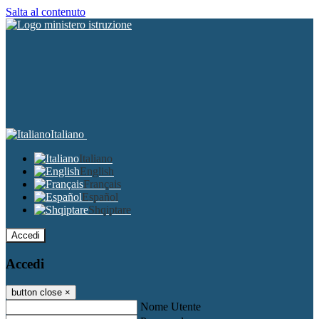
Salta al contenuto
Italiano
Italiano
English
Français
Español
Shqiptare
Accedi
Accedi
button close
×
Nome Utente