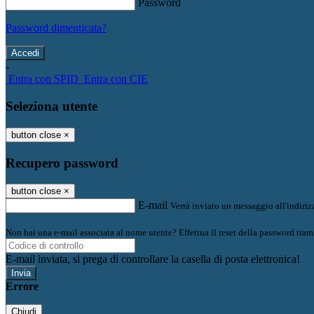
Password
Password dimenticata?
-
Entra con SPID
Entra con CIE
Seleziona utente
button close
×
Recupero password
button close
×
E-mail
Verrà inviato un messaggio all'indirizz
Non hai una e-mail associata al nome utente? Effettua il reset della password tram
E-mail inviata, si prega di controllare la casella di posta elettronica!
Errore
Chiudi