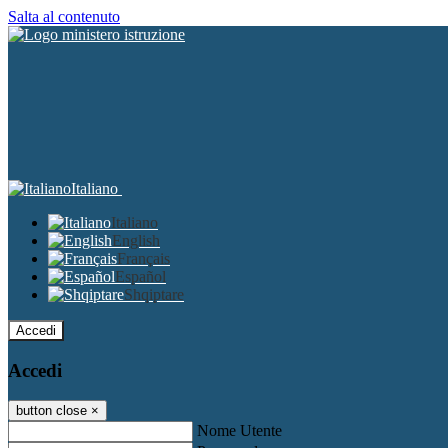
Salta al contenuto
Italiano
Italiano
English
Français
Español
Shqiptare
Accedi
Accedi
button close
×
Nome Utente