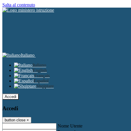
Salta al contenuto
Italiano
Italiano
English
Français
Español
Shqiptare
Accedi
Accedi
button close
×
Nome Utente