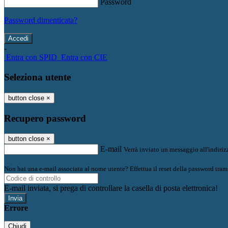
Password
Password dimenticata?
-
Entra con SPID
Entra con CIE
Seleziona utente
button close
×
Recupero password
button close
×
E-mail
Verrà inviato un messaggio all'indirizz
Non hai una e-mail associata al nome utente? Effettua il reset della password tram
E-mail inviata, si prega di controllare la casella di posta elettronica!
Errore
Chiudi