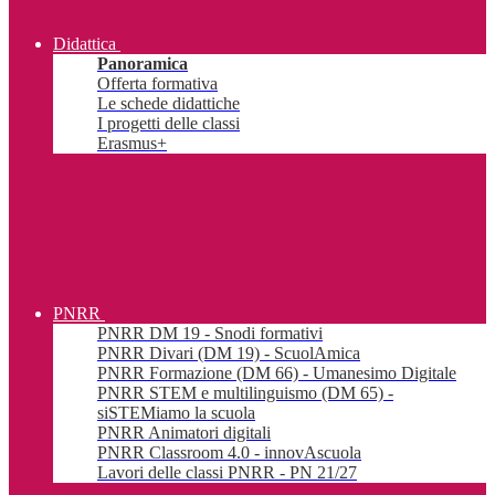
Didattica
Panoramica
Offerta formativa
Le schede didattiche
I progetti delle classi
Erasmus+
PNRR
PNRR DM 19 - Snodi formativi
PNRR Divari (DM 19) - ScuolAmica
PNRR Formazione (DM 66) - Umanesimo Digitale
PNRR STEM e multilinguismo (DM 65) -
siSTEMiamo la scuola
PNRR Animatori digitali
PNRR Classroom 4.0 - innovAscuola
Lavori delle classi PNRR - PN 21/27