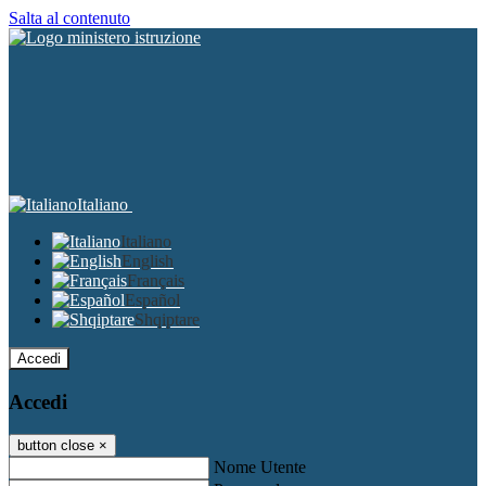
Salta al contenuto
Italiano
Italiano
English
Français
Español
Shqiptare
Accedi
Accedi
button close
×
Nome Utente