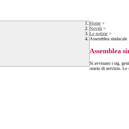
Home
>
Novità
>
Le notizie
>
Assemblea sindacale
Assemblea si
Si avvisano i sig. gen
orario di servizio. Le 