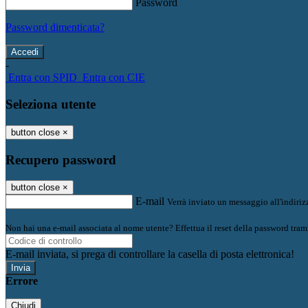
Password
Password dimenticata?
-
Entra con SPID
Entra con CIE
Seleziona utente
button close
×
Recupero password
button close
×
E-mail
Verrà inviato un messaggio all'indirizz
Non hai una e-mail associata al nome utente? Effettua il reset della password tram
E-mail inviata, si prega di controllare la casella di posta elettronica!
Errore
Chiudi