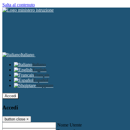
Salta al contenuto
Italiano
Italiano
English
Français
Español
Shqiptare
Accedi
Accedi
button close
×
Nome Utente