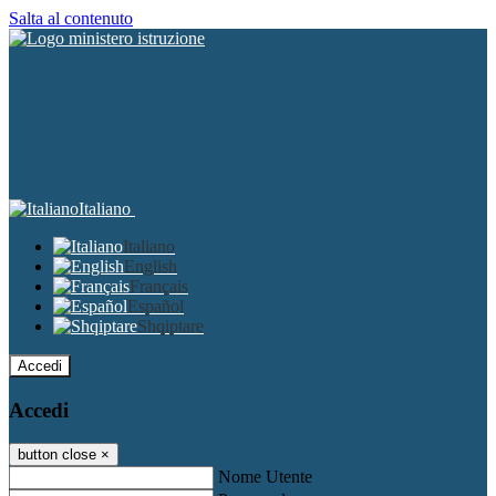
Salta al contenuto
Italiano
Italiano
English
Français
Español
Shqiptare
Accedi
Accedi
button close
×
Nome Utente