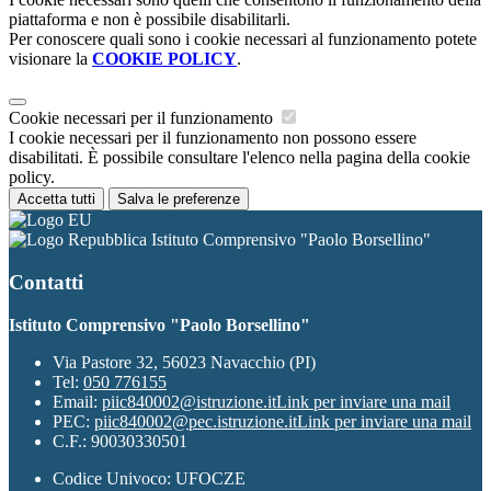
piattaforma e non è possibile disabilitarli.
Per conoscere quali sono i cookie necessari al funzionamento potete
visionare la
COOKIE POLICY
.
Cookie necessari per il funzionamento
I cookie necessari per il funzionamento non possono essere
disabilitati. È possibile consultare l'elenco nella pagina della cookie
policy.
Accetta tutti
Salva le preferenze
Istituto Comprensivo "Paolo Borsellino"
Contatti
Istituto Comprensivo "Paolo Borsellino"
Via Pastore 32, 56023 Navacchio (PI)
Tel:
050 776155
Email:
piic840002@istruzione.it
Link per inviare una mail
PEC:
piic840002@pec.istruzione.it
Link per inviare una mail
C.F.: 90030330501
Codice Univoco: UFOCZE