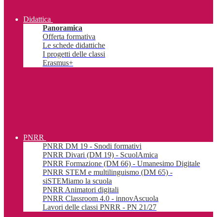
Didattica
Panoramica
Offerta formativa
Le schede didattiche
I progetti delle classi
Erasmus+
PNRR
PNRR DM 19 - Snodi formativi
PNRR Divari (DM 19) - ScuolAmica
PNRR Formazione (DM 66) - Umanesimo Digitale
PNRR STEM e multilinguismo (DM 65) -
siSTEMiamo la scuola
PNRR Animatori digitali
PNRR Classroom 4.0 - innovAscuola
Lavori delle classi PNRR - PN 21/27