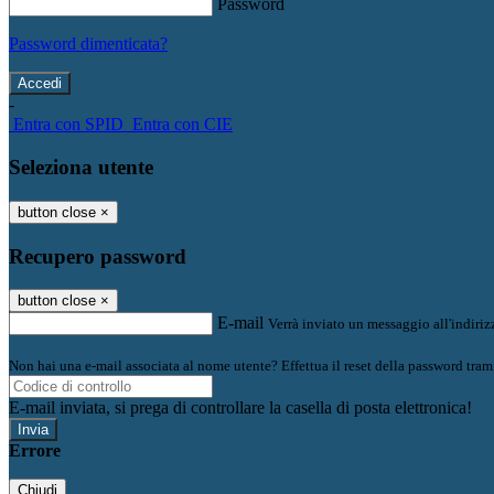
Password
Password dimenticata?
-
Entra con SPID
Entra con CIE
Seleziona utente
button close
×
Recupero password
button close
×
E-mail
Verrà inviato un messaggio all'indirizz
Non hai una e-mail associata al nome utente? Effettua il reset della password tram
E-mail inviata, si prega di controllare la casella di posta elettronica!
Errore
Chiudi