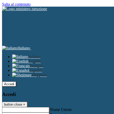
Salta al contenuto
Italiano
Italiano
English
Français
Español
Shqiptare
Accedi
Accedi
button close
×
Nome Utente